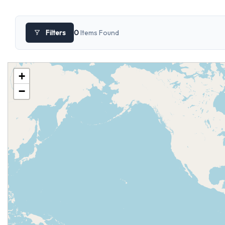
Filters
0
Items Found
+
−